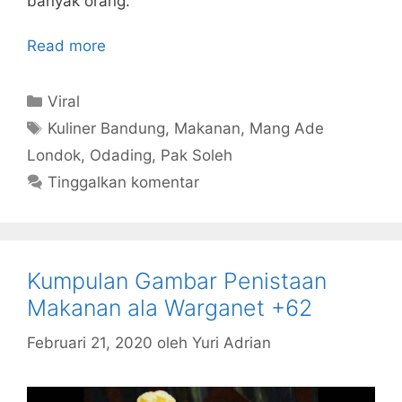
banyak orang.
Read more
Kategori
Viral
Tag
Kuliner Bandung
,
Makanan
,
Mang Ade
Londok
,
Odading
,
Pak Soleh
Tinggalkan komentar
Kumpulan Gambar Penistaan
Makanan ala Warganet +62
Februari 21, 2020
oleh
Yuri Adrian