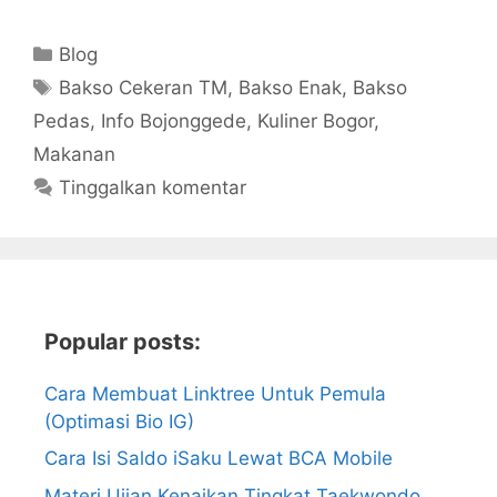
Kategori
Blog
Tag
Bakso Cekeran TM
,
Bakso Enak
,
Bakso
Pedas
,
Info Bojonggede
,
Kuliner Bogor
,
Makanan
Tinggalkan komentar
Popular posts:
Cara Membuat Linktree Untuk Pemula
(Optimasi Bio IG)
Cara Isi Saldo iSaku Lewat BCA Mobile
Materi Ujian Kenaikan Tingkat Taekwondo