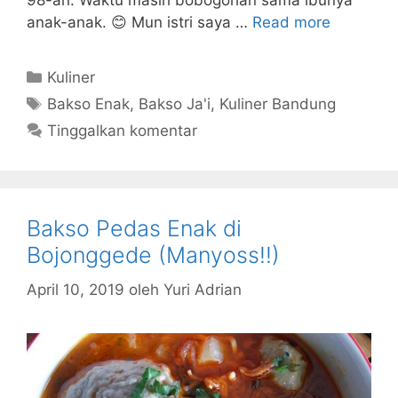
98-an. Waktu masih bobogohan sama ibunya
anak-anak. 😊 Mun istri saya …
Read more
Kategori
Kuliner
Tag
Bakso Enak
,
Bakso Ja'i
,
Kuliner Bandung
Tinggalkan komentar
Bakso Pedas Enak di
Bojonggede (Manyoss!!)
April 10, 2019
oleh
Yuri Adrian