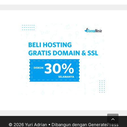
© 2026 Yuri Adrian
• Dibangun dengan
GeneratePress