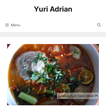
Langsung
Yuri Adrian
ke
isi
Menu