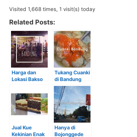
Visited 1,668 times, 1 visit(s) today
Related Posts:
Harga dan
Tukang Cuanki
Lokasi Bakso
di Bandung
Ja’i Bandung
Yang Keliling
(UPDATE
Aja Sudah
2019)
ENAK!!
Jual Kue
Hanya di
Kekinian Enak
Bojonggede