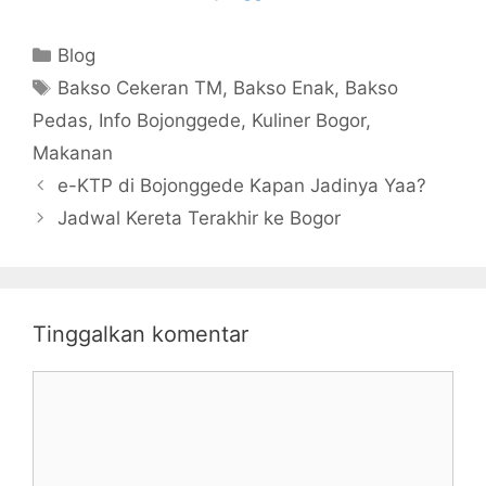
di Bojonggede
Supir Angkot
Hubungi
Tercyduk
Kategori
Blog
08221958829
Makan Bakso
Tag
9
Oleh Petugas
Bakso Cekeran TM
,
Bakso Enak
,
Bakso
Dishub
Pedas
,
Info Bojonggede
,
Kuliner Bogor
,
Makanan
e-KTP di Bojonggede Kapan Jadinya Yaa?
Jadwal Kereta Terakhir ke Bogor
Tinggalkan komentar
Komentar