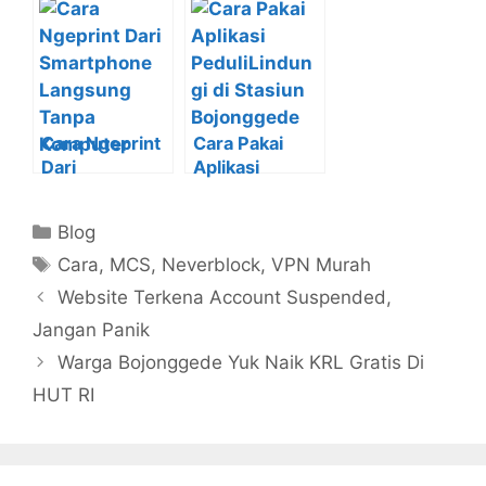
Neverblock di
Android
Smartphone
Android
Cara Ngeprint
Cara Pakai
Dari
Aplikasi
Smartphone
PeduliLindungi
Langsung
di Stasiun
Kategori
Blog
Tanpa
Bojonggede
Tag
Komputer
Cara
,
MCS
,
Neverblock
,
VPN Murah
Website Terkena Account Suspended,
Jangan Panik
Warga Bojonggede Yuk Naik KRL Gratis Di
HUT RI