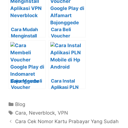
Cara Mudah
Cara Beli
Menginstall
Voucher
Aplikasi VPN
Google Play di
Neverblock di
Alfamart
Laptop
Bojonggede
Cara Membeli
Cara Instal
Voucher
Aplikasi PLN
Google Play di
Mobile di Hp
Indomaret
Android
Kategori
Blog
Bojonggede
Tag
Cara
,
Neverblock
,
VPN
Cara Cek Nomor Kartu Prabayar Yang Sudah