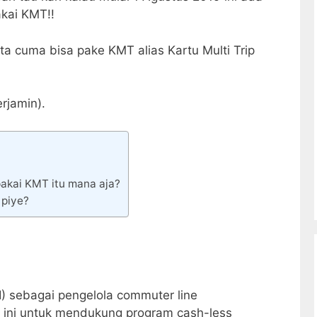
kai KMT!!
 kita cuma bisa pake KMT alias Kartu Multi Trip
rjamin).
pakai KMT itu mana aja?
 piye?
) sebagai pengelola commuter line
ini untuk mendukung program cash-less