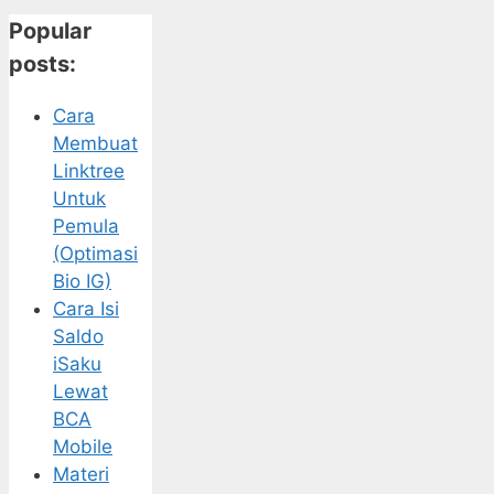
Popular
posts:
Cara
Membuat
Linktree
Untuk
Pemula
(Optimasi
Bio IG)
Cara Isi
Saldo
iSaku
Lewat
BCA
Mobile
Materi