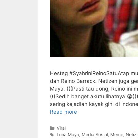
Hesteg #SyahriniReinoSatuAtap m
dan Reino Barrack. Netizen juga g
Maya. (((Pasti tau dong, Reino ini
(((Sedih banget akutu lihatnya 😭)
sering kejadian kayak gini di Indon
Read more
Kategori
Viral
Tag
Luna Maya
,
Media Sosial
,
Meme
,
Netiz