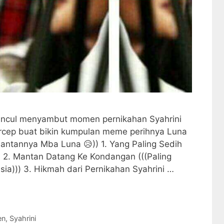
uncul menyambut momen pernikahan Syahrini
ercep buat bikin kumpulan meme perihnya Luna
 mantannya Mba Luna 😥)) 1. Yang Paling Sedih
)) 2. Mantan Datang Ke Kondangan (((Paling
esia))) 3. Hikmah dari Pernikahan Syahrini …
en
,
Syahrini