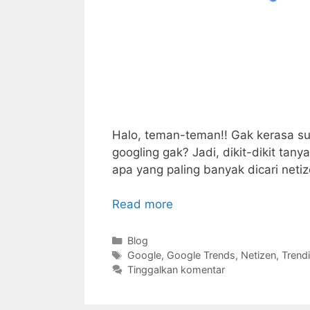
Halo, teman-teman!! Gak kerasa su
googling gak? Jadi, dikit-dikit ta
apa yang paling banyak dicari neti
Read more
Kategori
Blog
Tag
Google
,
Google Trends
,
Netizen
,
Trend
Tinggalkan komentar