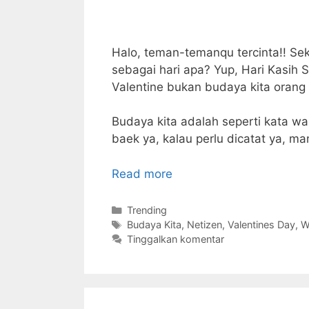
Halo, teman-temanqu tercinta!! Sek
sebagai hari apa? Yup, Hari Kasih Sa
Valentine bukan budaya kita orang 
Budaya kita adalah seperti kata war
baek ya, kalau perlu dicatat ya, m
Read more
Kategori
Trending
Tag
Budaya Kita
,
Netizen
,
Valentines Day
,
W
Tinggalkan komentar