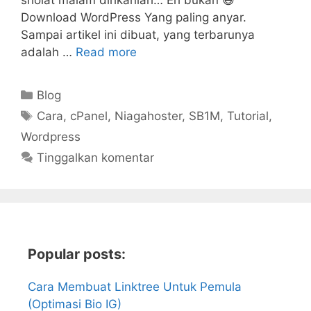
sholat malam dirikanlah… Eh bukan 😆
Download WordPress Yang paling anyar.
Sampai artikel ini dibuat, yang terbarunya
adalah …
Read more
Kategori
Blog
Tag
Cara
,
cPanel
,
Niagahoster
,
SB1M
,
Tutorial
,
Wordpress
Tinggalkan komentar
Popular posts:
Cara Membuat Linktree Untuk Pemula
(Optimasi Bio IG)