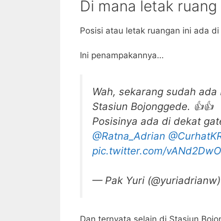
Di mana letak ruang
Posisi atau letak ruangan ini ada d
Ini penampakannya…
Wah, sekarang sudah ada 
Stasiun Bojonggede. 👍👍
Posisinya ada di dekat gat
@Ratna_Adrian
@CurhatK
pic.twitter.com/vANd2Dw
— Pak Yuri (@yuriadrianw
Dan ternyata selain di Stasiun Bo