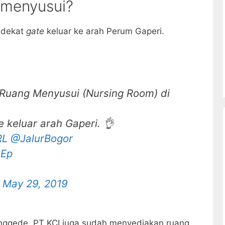
 menyusui?
i dekat
gate
keluar ke arah Perum Gaperi.
Ruang Menyusui (Nursing Room) di
e keluar arah Gaperi. 👌
RL
@JalurBogor
OEp
)
May 29, 2019
jonggede, PT KCI juga sudah menyediakan ruang