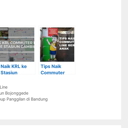
Naik KRL ke
Tips Naik
Stasiun
Commuter
Gambir: Turun
Line Bersama
di Mana?
Anak
Line
iun Bojonggede
eup Panggilan di Bandung