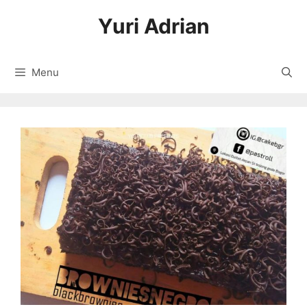
Langsung
Yuri Adrian
ke
isi
Menu