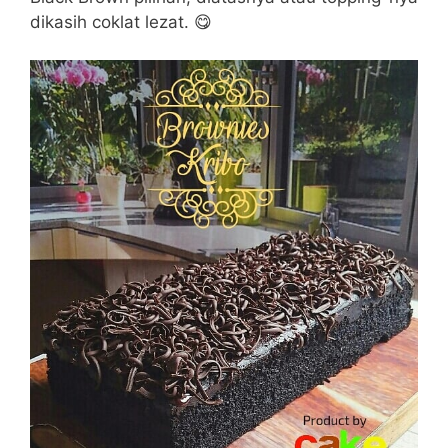
dikasih coklat lezat. 😋