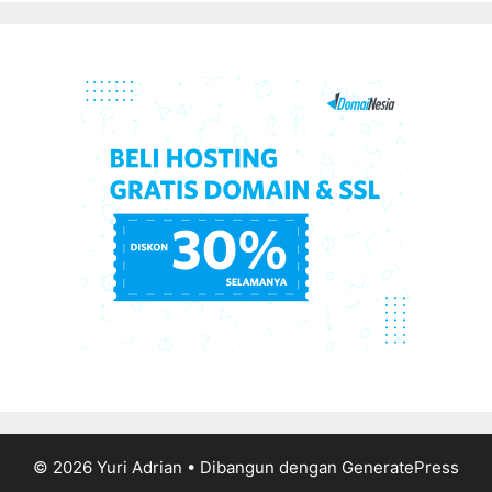
© 2026 Yuri Adrian
• Dibangun dengan
GeneratePress