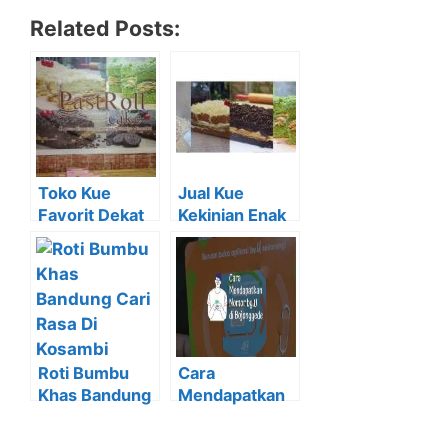
Related Posts:
Toko Kue
Jual Kue
Favorit Dekat
Kekinian Enak
Stasiun
di Bojonggede
Bojonggede
Hubungi
08221958829
9
Roti Bumbu
Cara
Khas Bandung
Mendapatkan
Cari Rasa Di
Nomor by.U di
Kosambi
Bojonggede