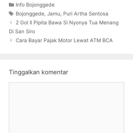
Kategori
Info Bojonggede
08528632866
Tag
2
Bojonggede
,
Jamu
,
Puri Artha Sentosa
2 Gol Il Pipita Bawa Si Nyonya Tua Menang
Di San Siro
Cara Bayar Pajak Motor Lewat ATM BCA
Tinggalkan komentar
Komentar