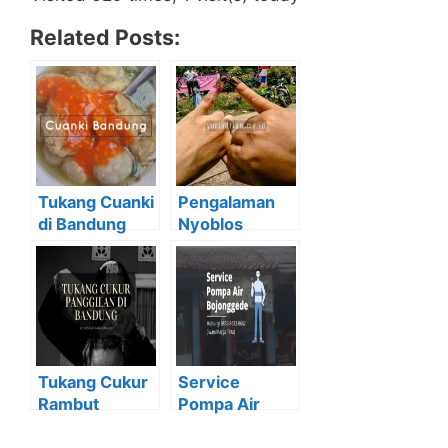
Related Posts:
Tukang Cuanki
Pengalaman
di Bandung
Nyoblos
Yang Keliling
Pilpres Pakai
Aja Sudah
e-KTP di
ENAK!!
Bojonggede
Tukang Cukur
Service
Rambut
Pompa Air
Panggilan di
Bojonggede
Bandung
Hubungi