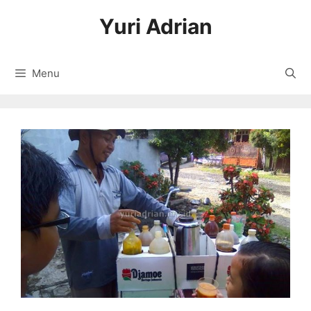
Langsung
Yuri Adrian
ke
isi
Menu