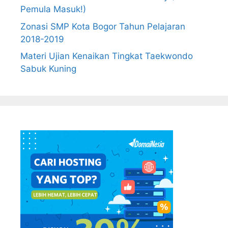
Pemula Masuk!)
Zonasi SMP Kota Bogor Tahun Pelajaran
2018-2019
Materi Ujian Kenaikan Tingkat Taekwondo
Sabuk Kuning