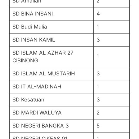
SD Amaliah
2
SD BINA INSANI
4
SD Budi Mulia
1
SD INSAN KAMIL
3
SD ISLAM AL AZHAR 27
1
CIBINONG
SD ISLAM AL MUSTARIH
3
SD IT AL-MADINAH
1
SD Kesatuan
3
SD MARDI WALUYA
2
SD NEGERI BANGKA 3
5
SD NEGERI CIKEAS 01
1