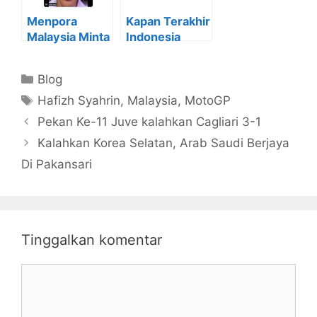
Menpora
Kapan Terakhir
Malaysia Minta
Indonesia
Maaf
Dapat Emas
(AKHIRNYA!!!)
Sepak Bola
Kategori
Blog
Sea Games??
Tag
Hafizh Syahrin
,
Malaysia
,
MotoGP
Pekan Ke-11 Juve kalahkan Cagliari 3-1
Kalahkan Korea Selatan, Arab Saudi Berjaya
Di Pakansari
Tinggalkan komentar
Komentar