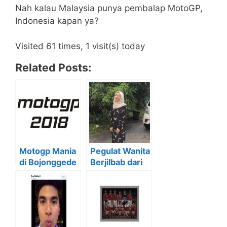
Nah kalau Malaysia punya pembalap MotoGP,
Indonesia kapan ya?
Visited 61 times, 1 visit(s) today
Related Posts:
Motogp Mania
Pegulat Wanita
di Bojonggede
Berjilbab dari
Catet nih
Malaysia
Jadwal
(KENALAN
Lengkap
YUK)
Motogp 2018