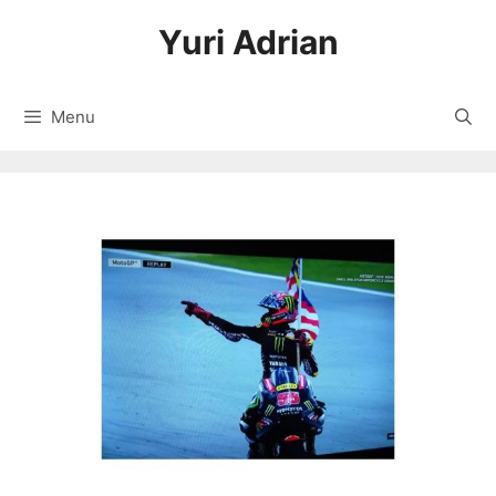
Langsung
Yuri Adrian
ke
isi
Menu