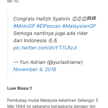
ke-10.
Congrats Hafizh Syahrin 👏👏👏🏁🏁
#MotoGP
#ElPescao
#MalaysianGP
Semoga nantinya juga ada rider
dari Indonesia 💪💪
pic.twitter.com/dvYT7LRzJi
— Yuri Adrian (@yuriadrianw)
November 4, 2018
Luar Biasa !!
Pembalap muda Malaysia kelahiran Selangor 5
Mei 1994 ini sekarang bergabung dengan tim