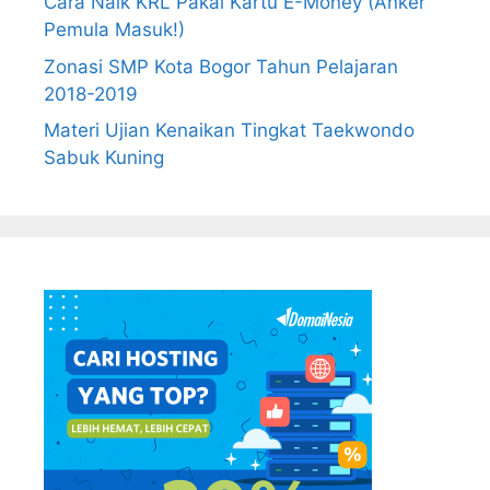
Cara Naik KRL Pakai Kartu E-Money (Anker
Pemula Masuk!)
Zonasi SMP Kota Bogor Tahun Pelajaran
2018-2019
Materi Ujian Kenaikan Tingkat Taekwondo
Sabuk Kuning