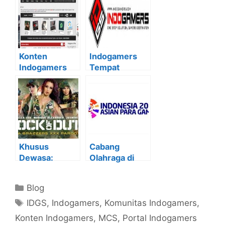
Konten
Indogamers
Indogamers
Tempat
Bagian II:
Bergabungnya
Forum
Gamers Sejati
Indogamers
Khusus
Cabang
Dewasa:
Olahraga di
Brazzers Rilis
Asian Para
Parodi Call of
Games 2018
Kategori
Blog
Duty
Tag
IDGS
,
Indogamers
,
Komunitas Indogamers
,
Konten Indogamers
,
MCS
,
Portal Indogamers