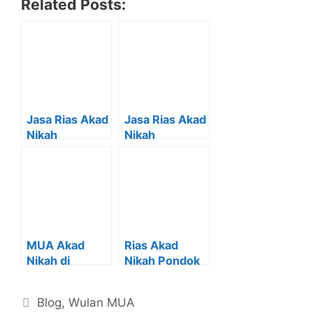
Related Posts:
Jasa Rias Akad
Jasa Rias Akad
Nikah
Nikah
Panggilan
Sederhana di
Pakai Protokol
Citayam
COVID-19 di
Bojonggede
MUA Akad
Rias Akad
Nikah di
Nikah Pondok
Bojonggede
Rajeg Cibinong
(WULAN MUA)
(Wulan Mua)
Kategori
Blog
,
Wulan MUA