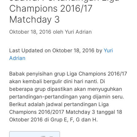
Champions 2016/17
Matchday 3
Oktober 18, 2016
oleh
Yuri Adrian
Last Updated on Oktober 18, 2016 by
Yuri
Adrian
Babak penyisihan grup Liga Champions 2016/17
akan kembali bergulir dini hari nanti. Di
beberapa grup dipastikan akan menyuguhkan
pertandingan-pertandingan yang dijamin seru.
Berikut adalah jadwal pertandingan Liga
Champions 2016/2017 Matchday 3 tanggal 18
Oktober 2016 di Grup E, F, G dan H.