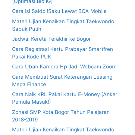
(Optimasi Bio IG)
Cara Isi Saldo iSaku Lewat BCA Mobile
Materi Ujian Kenaikan Tingkat Taekwondo
Sabuk Putih
Jadwal Kereta Terakhir ke Bogor
Cara Registrasi Kartu Prabayar Smartfren
Pakai Kode PUK
Cara Ubah Kamera Hp Jadi Webcam Zoom
Cara Membuat Surat Keterangan Leasing
Mega Finance
Cara Naik KRL Pakai Kartu E-Money (Anker
Pemula Masuk!)
Zonasi SMP Kota Bogor Tahun Pelajaran
2018-2019
Materi Ujian Kenaikan Tingkat Taekwondo