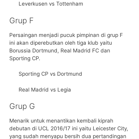
Leverkusen vs Tottenham
Grup F
Persaingan menjadi pucuk pimpinan di grup F
ini akan diperebutkan oleh tiga klub yaitu
Borussia Dortmund, Real Madrid FC dan
Sporting CP.
Sporting CP vs Dortmund
Real Madrid vs Legia
Grup G
Menarik untuk menantikan kembali kiprah
debutan di UCL 2016/17 ini yaitu Leicester City,
yang sudah menyapu bersih dua pertandingan