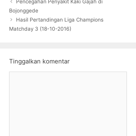
Pencegahan Penyakit Kaki Gajah di
Bojonggede
Hasil Pertandingan Liga Champions
Matchday 3 (18-10-2016)
Tinggalkan komentar
Komentar