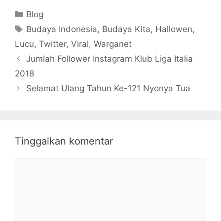
Makanan ala
Netizen)
Kategori
Blog
Warganet +62
Tag
Budaya Indonesia
,
Budaya Kita
,
Hallowen
,
Lucu
,
Twitter
,
Viral
,
Warganet
Jumlah Follower Instagram Klub Liga Italia
2018
Selamat Ulang Tahun Ke-121 Nyonya Tua
Tinggalkan komentar
Komentar