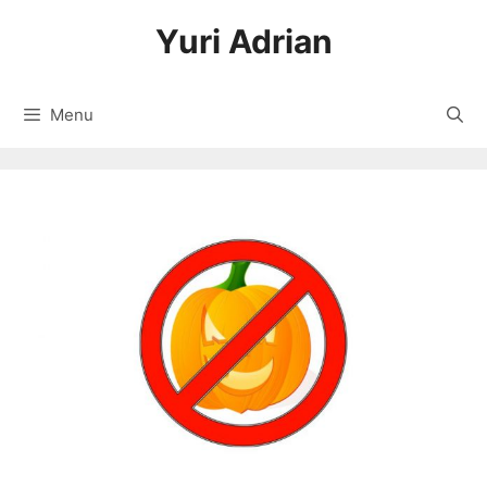
Langsung
Yuri Adrian
ke
isi
Menu