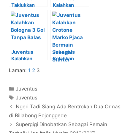
Taklukkan
Kalahkan
Sampdoria
Dinamo
Tiga Gol Tanpa
Zagreb 2 Gol
Balas
Tanpa Balas
Juventus
Juventus
Kalahkan
Kalahkan
Bologna 3 Gol
Crotone Marko
Laman:
1
2
3
Tanpa Balas
Pjaca Bermain
Sebagai
Starter
Kategori
Juventus
Tag
Juventus
Ngeri Tadi Siang Ada Bentrokan Dua Ormas
di Billabong Bojonggede
Supergigi Dinobatkan Sebagai Pemain