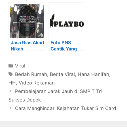
APD
yang Viral
Fashionable
(MASUK DI
MARI GAES)
Jasa Rias Akad
Foto PNS
Nikah
Cantik Yang
Panggilan
Jadi Model
Pakai Protokol
Playboy
Kategori
Viral
COVID-19 di
(18++)
Tag
Bojonggede
Bedah Rumah
,
Berita Viral
,
Hana Hanifah
,
HH
,
Video Rekaman
Pembelajaran Jarak Jauh di SMPIT Tri
Sukses Depok
Cara Menghindari Kejahatan Tukar Sim Card