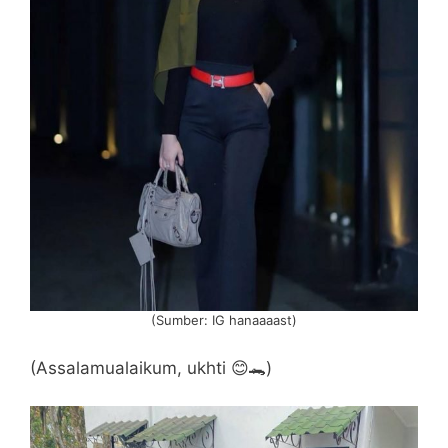
(Sumber: IG hanaaaast)
(Assalamualaikum, ukhti 😊🐊)