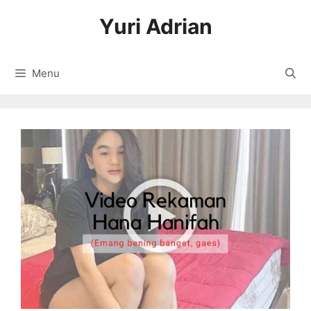
Langsung
Yuri Adrian
ke
isi
Menu