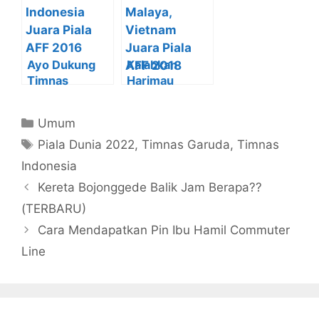
AFF Suzuki
Cup 2018
Ayo Dukung
Kalahkan
Timnas
Harimau
Indonesia
Malaya,
Juara Piala
Vietnam Juara
Kategori
Umum
AFF 2016
Piala AFF 2018
Tag
Piala Dunia 2022
,
Timnas Garuda
,
Timnas
Indonesia
Kereta Bojonggede Balik Jam Berapa??
(TERBARU)
Cara Mendapatkan Pin Ibu Hamil Commuter
Line