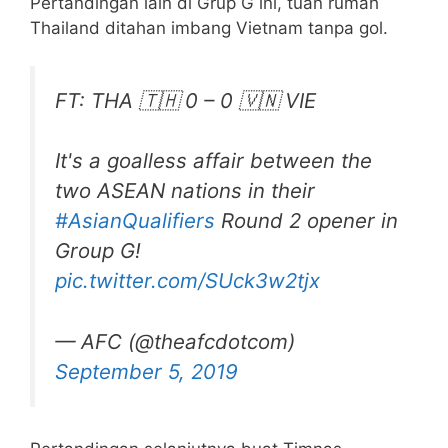
Pertandingan lain di Grup G ini, tuan rumah
Thailand ditahan imbang Vietnam tanpa gol.
FT: THA 🇹🇭 0 – 0 🇻🇳 VIE
It's a goalless affair between the
two ASEAN nations in their
#AsianQualifiers
Round 2 opener in
Group G!
pic.twitter.com/SUck3w2tjx
— AFC (@theafcdotcom)
September 5, 2019