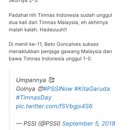
Skornya 2-3.
Padahal nih Timnas Indonesia sudah unggul
dua kali dari Timnas Malaysia, eh akhirnya
malah kalah. Hadeuuuh!!
Di menit ke-11, Beto Goncalves sukses
menaklukkan penjaga gawang Malaysia dan
bawa Timnas Indonesia unggul 1-0.
Umpannya 🥰
Golnya 😍
#PSSINow
#KitaGaruda
#TimnasDay
pic.twitter.com/fSVbgjs4S6
— PSSI (@PSSI)
September 5, 2019