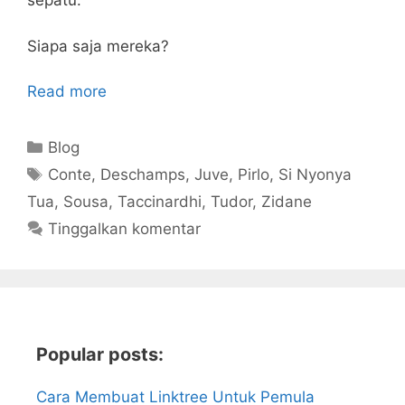
sepatu.
Siapa saja mereka?
Read more
Kategori
Blog
Tag
Conte
,
Deschamps
,
Juve
,
Pirlo
,
Si Nyonya
Tua
,
Sousa
,
Taccinardhi
,
Tudor
,
Zidane
Tinggalkan komentar
Popular posts:
Cara Membuat Linktree Untuk Pemula