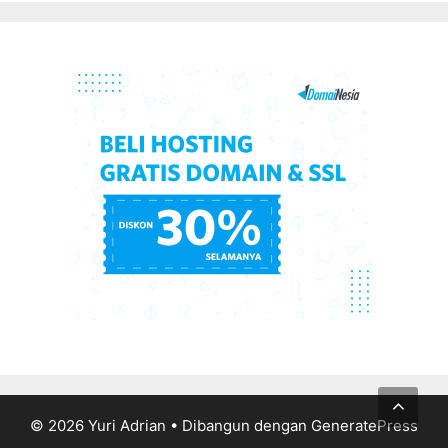
© 2026 Yuri Adrian
• Dibangun dengan
GeneratePress