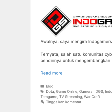
Awalnya, saya mengira Indogamers
Ternyata, salah satu komunitas cybe
pendirinya untuk mengembangkan p
Read more
Kategori
Blog
Tag
Dota
,
Game Online
,
Gamers
,
IDGS
,
Ind
Teragame
,
TV Streaming
,
War Craft
Tinggalkan komentar