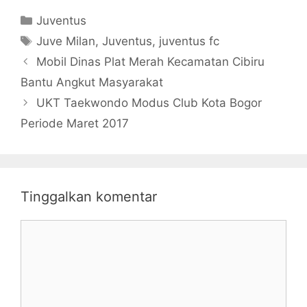
Chievo
Tanpa Balas
Kategori
Juventus
Tag
Juve Milan
,
Juventus
,
juventus fc
Mobil Dinas Plat Merah Kecamatan Cibiru
Bantu Angkut Masyarakat
UKT Taekwondo Modus Club Kota Bogor
Periode Maret 2017
Tinggalkan komentar
Komentar