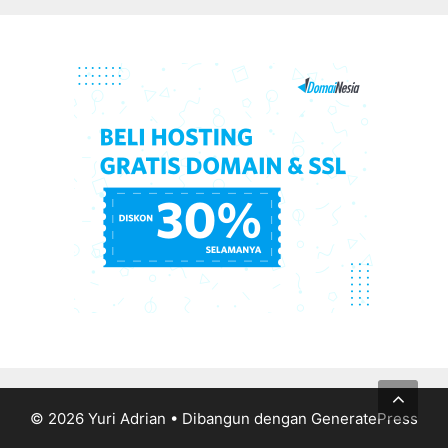
© 2026 Yuri Adrian
• Dibangun dengan
GeneratePress