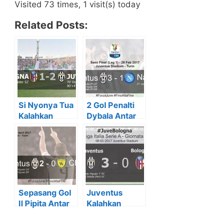
Visited 73 times, 1 visit(s) today
Related Posts:
Si Nyonya Tua
2 Gol Penalti
Kalahkan
Dybala Antar
Bologna Di
Juve Kalahkan
Giornata 38
Napoli 3-1
Sepasang Gol
Juventus
Il Pipita Antar
Kalahkan
Juve Kalahkan
Bologna 3 Gol