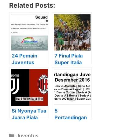
Related Posts:
24 Pemain
7 Final Piala
Juventus
Super Italia
Dipersiapkan
Yang
Untuk Piala
Dimenangkan
Super Italia
oleh Juventus
Si Nyonya Tua
5
Juara Piala
Pertandingan
Super Italia
Juventus di
2018
Bulan
Kategori
Juventus