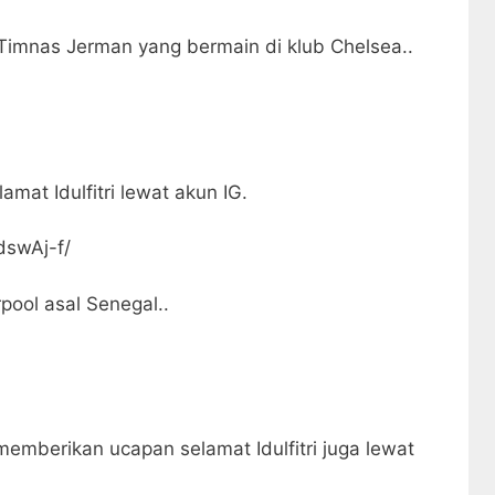
 Timnas Jerman yang bermain di klub Chelsea..
mat Idulfitri lewat akun IG.
dswAj-f/
pool asal Senegal..
mberikan ucapan selamat Idulfitri juga lewat