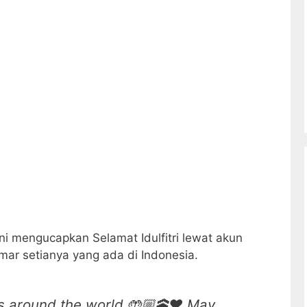
ni mengucapkan Selamat Idulfitri lewat akun
mar setianya yang ada di Indonesia.
s around the world 🤲🏼🕋❤️ May