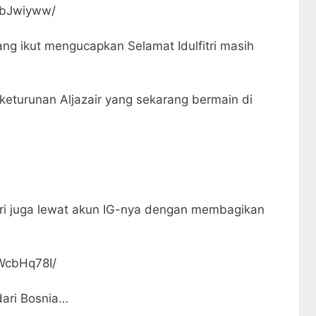
4bJwiyww/
ng ikut mengucapkan Selamat Idulfitri masih
keturunan Aljazair yang sekarang bermain di
tri juga lewat akun IG-nya dengan membagikan
WcbHq78I/
ari Bosnia…