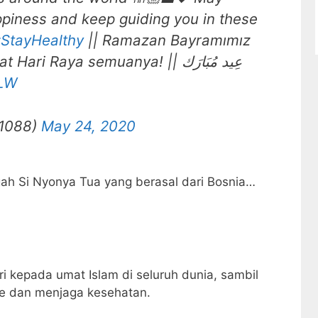
appiness and keep guiding you in these
StayHealthy
|| Ramazan Bayramımız
Mübarek Olsun 🕌 || Selamat Hari Raya semuanya! || عِيد مُبَارَك
ULW
l1088)
May 24, 2020
engah Si Nyonya Tua yang berasal dari Bosnia…
i kepada umat Islam di seluruh dunia, sambil
fe dan menjaga kesehatan.