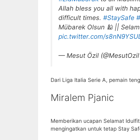
Allah bless you all with h
difficult times.
#StaySafe
#
pic.twitter.com/s8nN9YS
— Mesut Özil (@MesutOzi
Dari Liga Italia Serie A, pemain t
Miralem Pjanic
Memberikan ucapan Selamat Idulfitr
mengingatkan untuk tetap Stay Sa