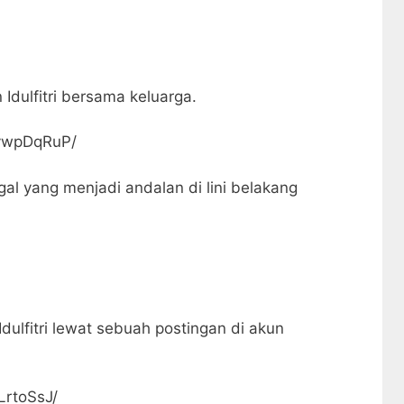
Idulfitri bersama keluarga.
kvwpDqRuP/
al yang menjadi andalan di lini belakang
ulfitri lewat sebuah postingan di akun
LrtoSsJ/