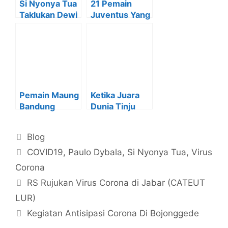
Si Nyonya Tua
21 Pemain
Taklukan Dewi
Juventus Yang
Atalanta 3-1!!
Disiapkan
Lawan Empoli
Pemain Maung
Ketika Juara
Bandung
Dunia Tinju
Positif Corona
Ikut Berfoto
Bareng Pemain
Kategori
Blog
Si Nyonya Tua
Tag
COVID19
,
Paulo Dybala
,
Si Nyonya Tua
,
Virus
Corona
RS Rujukan Virus Corona di Jabar (CATEUT
LUR)
Kegiatan Antisipasi Corona Di Bojonggede