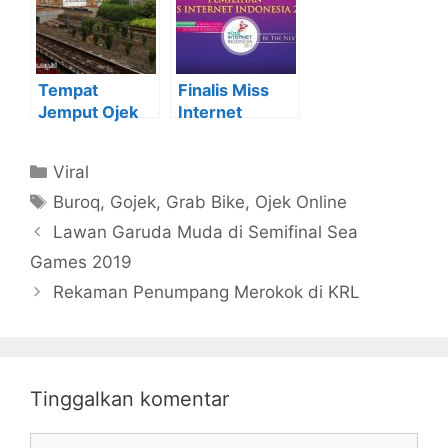
Tempat
Finalis Miss
Jemput Ojek
Internet
Online di
Indonesia 2017
Stasiun
Kategori
Viral
Bojonggede
Tag
Buroq
,
Gojek
,
Grab Bike
,
Ojek Online
Lawan Garuda Muda di Semifinal Sea
Games 2019
Rekaman Penumpang Merokok di KRL
Tinggalkan komentar
Komentar