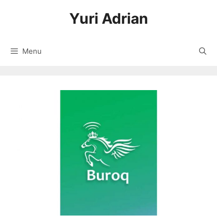
Langsung
Yuri Adrian
ke
isi
Menu