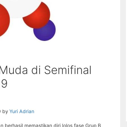
uda di Semifinal
19
9 by
Yuri Adrian
 berhasil memastikan diri lolos fase Grup B