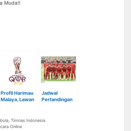
a Muda!!
Profil Harimau
Jadwal
Malaya, Lawan
Pertandingan
Timnas Garuda
Timnas U-16
Hari Ini!!
hari ini Lawan
Vietnam
bola
,
Timnas Indonesia
cara Online