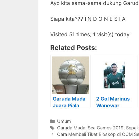
Ayo kita sama-sama dukung Garud
Siapa kita??? I N D O N E S I A
Visited 51 times, 1 visit(s) today
Related Posts:
Garuda Muda
2 Gol Marinus
Juara Piala
Wanewar
AFF U22 2019
Bawa Garuda
(Hebat)
Muda Kalahkan
Kategori
Umum
Kamboja
Tag
Garuda Muda
,
Sea Games 2019
,
Sepak
Cara Membeli Tiket Bioskop di CCM Se