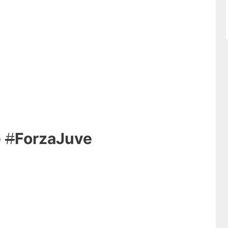
e
#
ForzaJuve