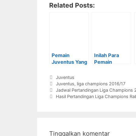
Related Posts:
Pemain
Inilah Para
Juventus Yang
Pemain
Dipersiapkan
Juventus
Melawan
Melawan Lyon
Kategori
Juventus
Genoa
Tag
Juventus
,
liga champions 2016/17
Jadwal Pertandingan Liga Champions 
Hasil Pertandingan Liga Champions R
Tinggalkan komentar