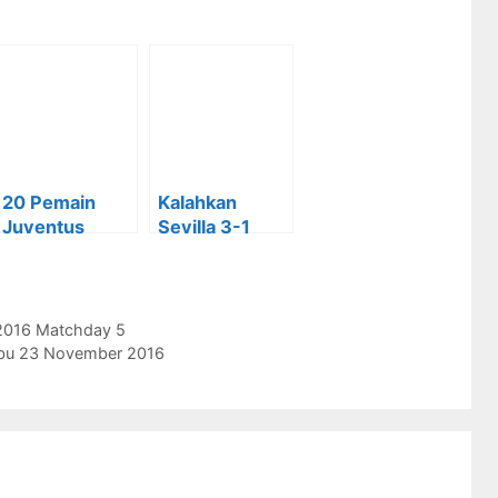
20 Pemain
Kalahkan
Juventus
Sevilla 3-1
Melawan
Juventus Lolos
Dinamo
Ke Babak 16
Zagreb
Besar
2016 Matchday 5
abu 23 November 2016