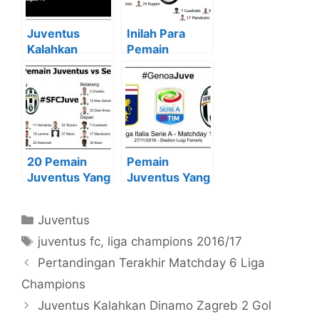
Juventus
Inilah Para
Kalahkan
Pemain
Dinamo
Juventus
Zagreb 2 Gol
Melawan Lyon
Tanpa Balas
20 Pemain
Pemain
Juventus Yang
Juventus Yang
Dipersiapkan
Dipersiapkan
Melawan
Melawan
Kategori
Juventus
Sevilla
Genoa
Tag
juventus fc
,
liga champions 2016/17
Pertandingan Terakhir Matchday 6 Liga
Champions
Juventus Kalahkan Dinamo Zagreb 2 Gol