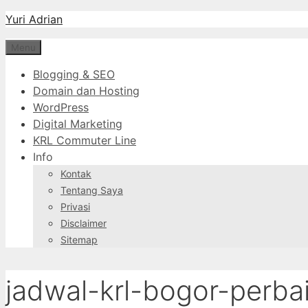
Langsung
Yuri Adrian
ke
Menu
isi
Blogging & SEO
Domain dan Hosting
WordPress
Digital Marketing
KRL Commuter Line
Info
Kontak
Tentang Saya
Privasi
Disclaimer
Sitemap
jadwal-krl-bogor-perba