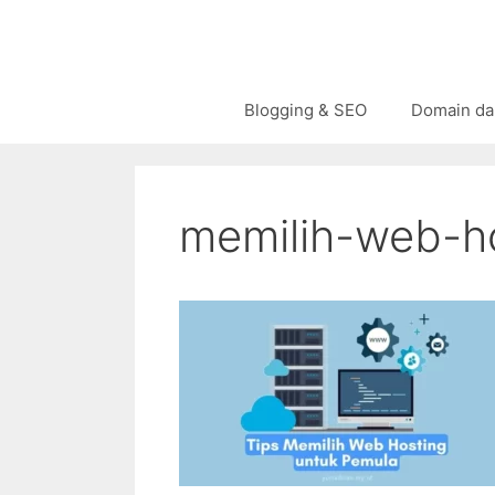
Langsung
ke
isi
Blogging & SEO
Domain da
memilih-web-h