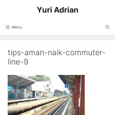
Langsung
Yuri Adrian
ke
isi
Menu
tips-aman-naik-commuter-
line-9