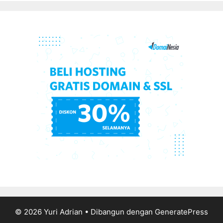
© 2026 Yuri Adrian
• Dibangun dengan
GeneratePress