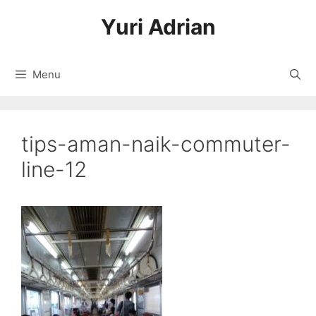
Langsung
Yuri Adrian
ke
isi
Menu
tips-aman-naik-commuter-
line-12