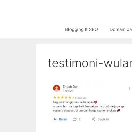
Langsung
ke
isi
Blogging & SEO
Domain da
testimoni-wul