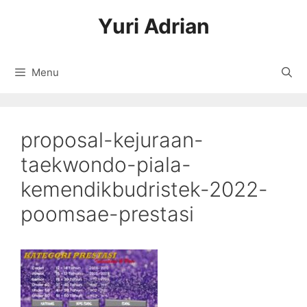
Langsung
Yuri Adrian
ke
isi
Menu
proposal-kejuraan-
taekwondo-piala-
kemendikbudristek-2022-
poomsae-prestasi