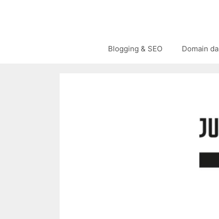
Langsung
ke
isi
Blogging & SEO
Domain da