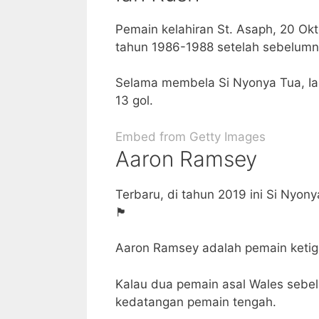
Pemain kelahiran St. Asaph, 20 Ok
tahun 1986-1988 setelah sebelumn
Selama membela Si Nyonya Tua, Ia
13 gol.
Embed from Getty Images
Aaron Ramsey
Terbaru, di tahun 2019 ini Si Nyo
🏴󠁧󠁢󠁷󠁬󠁳󠁿
Aaron Ramsey adalah pemain ketig
Kalau dua pemain asal Wales sebel
kedatangan pemain tengah.