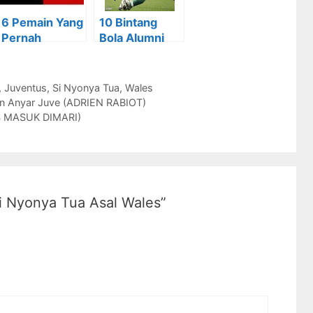
6 Pemain Yang
10 Bintang
Pernah
Bola Alumni
Berseragam
Piala Dunia
JUVE dan MU
U20
,
Juventus
,
Si Nyonya Tua
,
Wales
in Anyar Juve (ADRIEN RABIOT)
ES MASUK DIMARI)
i Nyonya Tua Asal Wales”