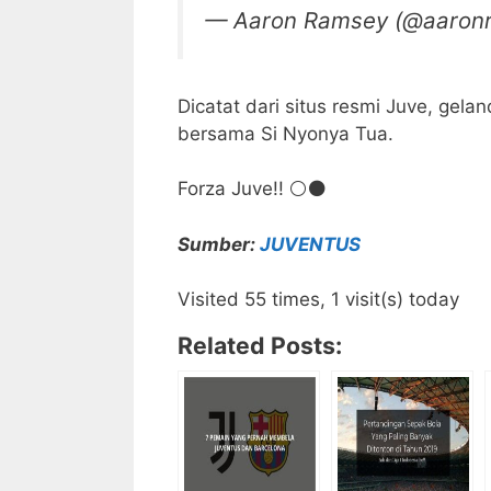
— Aaron Ramsey (@aaron
Dicatat dari situs resmi Juve, gela
bersama Si Nyonya Tua.
Forza Juve!! ⚪️⚫️
Sumber:
JUVENTUS
Visited 55 times, 1 visit(s) today
Related Posts: