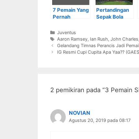
7 Pemain Yang
Pertandingan
Pernah
Sepak Bola
Membela
Paling Banyak
Juventus dan
Ditonton
Kategori
Juventus
Barcelona
Tahun 2019
Tag
Aaron Ramsey
,
Ian Rush
,
John Charles
Gelandang Timnas Perancis Jadi Pema
IG Resmi Cupi Cupita Apa Yaa?? (GA
2 pemikiran pada “3 Pemain S
NOVIAN
Agustus 20, 2019 pada 08:17