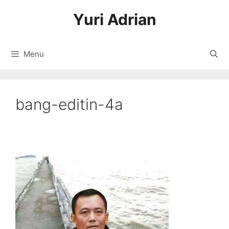
Langsung
Yuri Adrian
ke
isi
Menu
bang-editin-4a