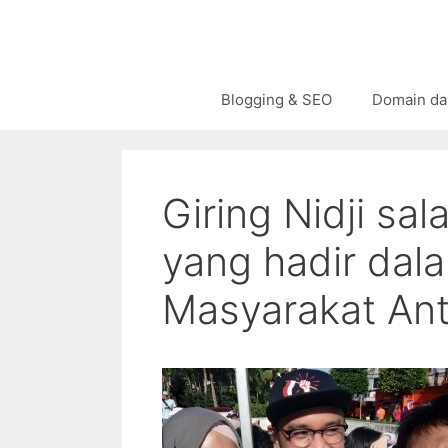
Langsung
ke
isi
Blogging & SEO
Domain da
Giring Nidji sal
yang hadir dal
Masyarakat Ant