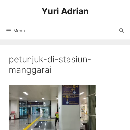
Langsung
Yuri Adrian
ke
isi
Menu
petunjuk-di-stasiun-
manggarai