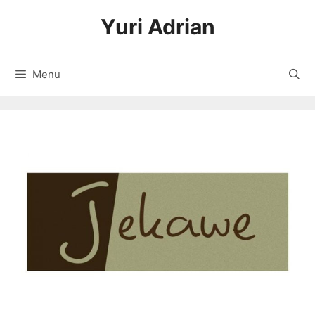
Langsung
Yuri Adrian
ke
isi
Menu