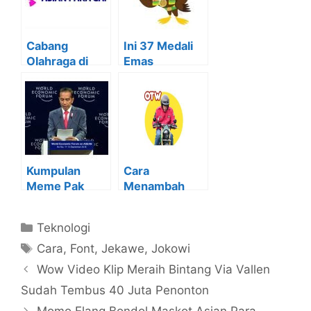
Cabang
Ini 37 Medali
Olahraga di
Emas
Asian Para
Indonesia di
Games 2018
Asian Para
Games 2018
Kumpulan
Cara
Meme Pak
Menambah
Jokowi Versus
Stiker WA Pak
Thanos
Jokowi Yang
Kategori
Teknologi
Keren Banged
Tag
Cara
,
Font
,
Jekawe
,
Jokowi
Wow Video Klip Meraih Bintang Via Vallen
Sudah Tembus 40 Juta Penonton