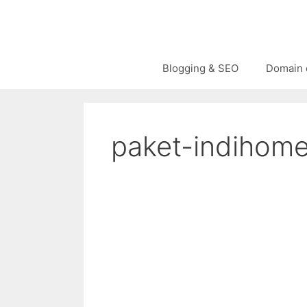
Langsung
ke
isi
Blogging & SEO
Domain 
paket-indihome