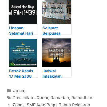
Ucapan
Selamat
Selamat Hari
Berpuasa
Raya Idul Fitri
Ramadan 1441
Yang Benar
Hijriah
Besok Kamis
Jadwal
17 Mei 2108
Imsakiyah
adalah 1
2020 Wilayah
Ramadhan
Bojonggede
Kategori
Umum
1439 H
Tag
Doa Lailatul Qadar
,
Ramadan
,
Ramadhan
Zonasi SMP Kota Bogor Tahun Pelajaran