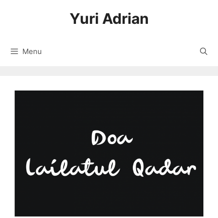
Langsung
Yuri Adrian
ke
isi
Menu