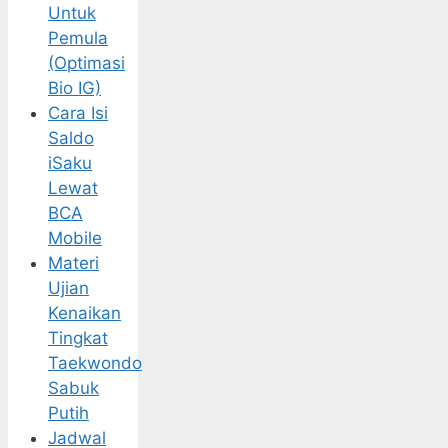
Untuk
Pemula
(Optimasi
Bio IG)
Cara Isi
Saldo
iSaku
Lewat
BCA
Mobile
Materi
Ujian
Kenaikan
Tingkat
Taekwondo
Sabuk
Putih
Jadwal