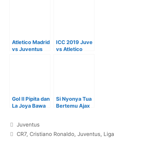
Atletico Madrid
ICC 2019 Juve
vs Juventus
vs Atletico
berakhir
Madrid, Nanti
imbang 2-2
Malam Gaes!!
Gol Il Pipita dan
Si Nyonya Tua
La Joya Bawa
Bertemu Ajax
Si Nyonya Tua
di Perempat
Kalahkan
Final Liga
Kategori
Juventus
Spurs
Champions
Tag
CR7
,
Cristiano Ronaldo
,
Juventus
,
Liga