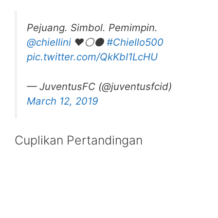
Pejuang. Simbol. Pemimpin.
@chiellini
❤️⚪⚫
#Chiello500
pic.twitter.com/QkKbI1LcHU
— JuventusFC (@juventusfcid)
March 12, 2019
Cuplikan Pertandingan