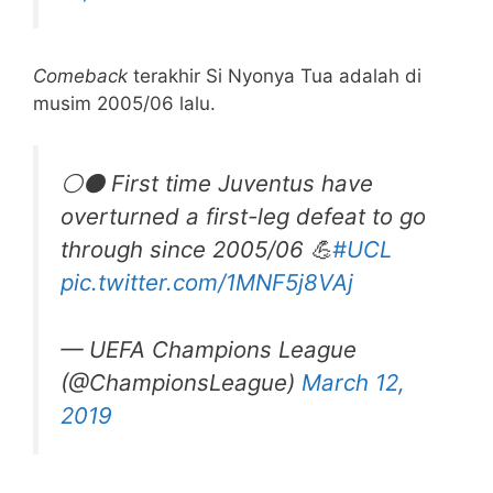
Comeback
terakhir Si Nyonya Tua adalah di
musim 2005/06 lalu.
⚪️⚫️ First time Juventus have
overturned a first-leg defeat to go
through since 2005/06 💪
#UCL
pic.twitter.com/1MNF5j8VAj
— UEFA Champions League
(@ChampionsLeague)
March 12,
2019