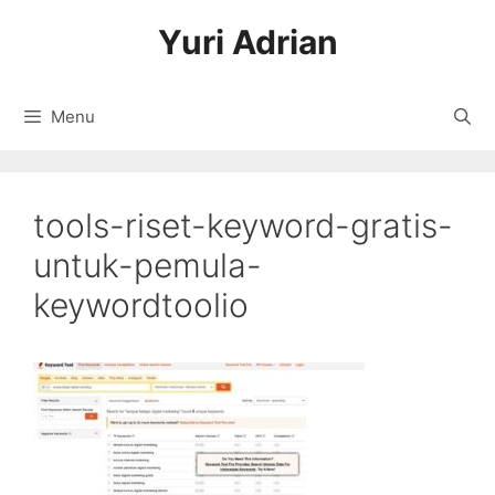
Langsung
Yuri Adrian
ke
isi
Menu
tools-riset-keyword-gratis-
untuk-pemula-
keywordtoolio